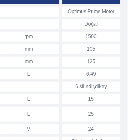
Optimus Prime Motor
Doğal
rpm
1500
mm
105
mm
125
L
6,49
6 silindir,dikey
L
15
L
25
V
24