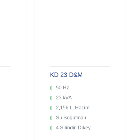
KD 23 D&M
50 Hz
23 kVA
2,156 L. Hacim
Su Soğutmalı
4 Silindir, Dikey