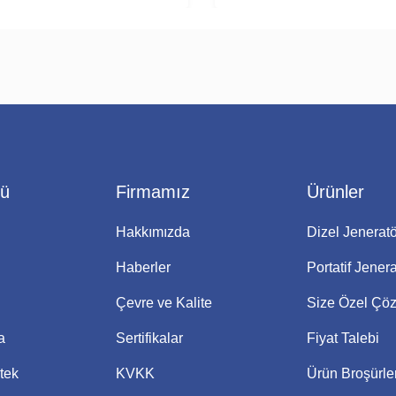
nü
Firmamız
Ürünler
Hakkımızda
Dizel Jeneratö
Haberler
Portatif Jenera
Çevre ve Kalite
Size Özel Çö
a
Sertifikalar
Fiyat Talebi
tek
KVKK
Ürün Broşürler