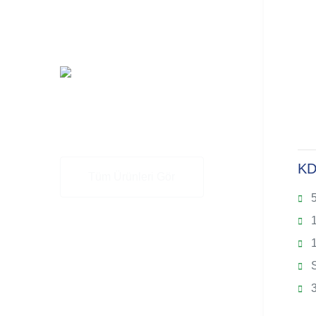
Diğer
Ürünler
KD 46 D&M
KD
Tüm Ürünleri Gör
50 Hz
5
46 kVA
1
3,875 L. Hacim
1
Su Soğutmalı
S
4 Silindir, Dikey
3