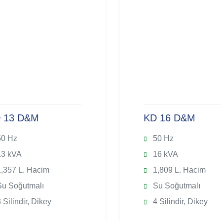
 13 D&M
KD 16 D&M
0 Hz
50 Hz
3 kVA
16 kVA
,357 L. Hacim
1,809 L. Hacim
u Soğutmalı
Su Soğutmalı
 Silindir, Dikey
4 Silindir, Dikey