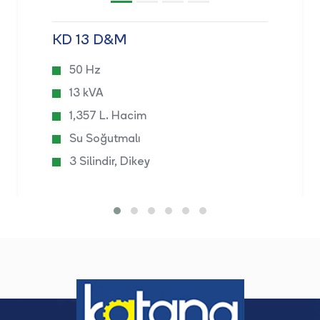
KD 13 D&M
50 Hz
13 kVA
1,357 L. Hacim
Su Soğutmalı
3 Silindir, Dikey