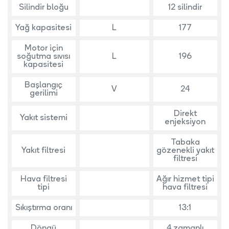
Silindir bloğu
12 silindir
Yağ kapasitesi
L
177
Motor için
soğutma sıvısı
L
196
kapasitesi
Başlangıç
V
24
gerilimi
Direkt
Yakıt sistemi
enjeksiyon
Tabaka
Yakıt filtresi
gözenekli yakıt
filtresi
Hava filtresi
Ağır hizmet tipi
tipi
hava filtresi
Sıkıştırma oranı
13:1
Döngü
4 zamanlı