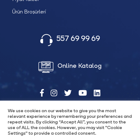
Ürün Broşürleri
557 69 99 69
Online Katalog
We use cookies on our website to give you the most
relevant experience by remembering your preferences and
Copyright © 2026 Katana Güç Ürünleri
repeat visits. By clicking “Accept All”, you consent to the
use of ALL the cookies. However, you may visit "Cookie
Settings" to provide a controlled consent.