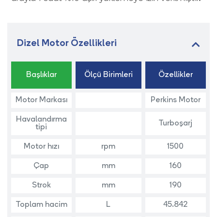
Dizel Motor Özellikleri
Başlıklar
Ölçü Birimleri
Özellikler
Motor Markası
Perkins Motor
Havalandırma
Turboşarj
tipi
Motor hızı
rpm
1500
Çap
mm
160
Strok
mm
190
Toplam hacim
L
45.842