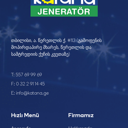
თბილისი, ა. წერეთლის ქ. #113 (გამოფენის
მოპირდაპირე მხარეს, წერეთლის და
სამტრედიის ქუჩის კვეთაზე)
T:
557 69 99 69
F:
0 32 2 91 14 45
E:
info@katana.ge
Hızlı Menü
Firmamız