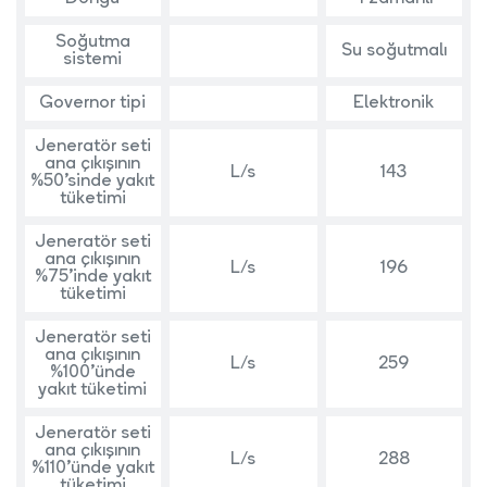
Soğutma
Su soğutmalı
sistemi
Governor tipi
Elektronik
Jeneratör seti
ana çıkışının
L/s
143
%50’sinde yakıt
tüketimi
Jeneratör seti
ana çıkışının
L/s
196
%75’inde yakıt
tüketimi
Jeneratör seti
ana çıkışının
L/s
259
%100’ünde
yakıt tüketimi
Jeneratör seti
ana çıkışının
L/s
288
%110’ünde yakıt
tüketimi