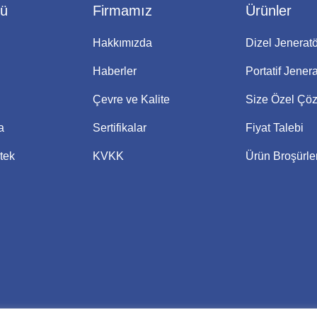
nü
Firmamız
Ürünler
Hakkımızda
Dizel Jeneratö
Haberler
Portatif Jenera
Çevre ve Kalite
Size Özel Çö
a
Sertifikalar
Fiyat Talebi
tek
KVKK
Ürün Broşürler