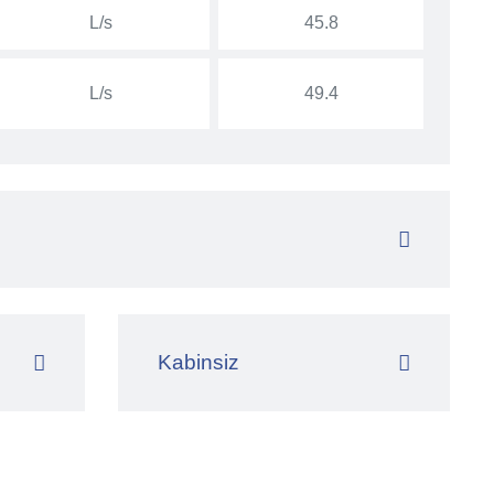
L/s
45.8
L/s
49.4
Kabinsiz