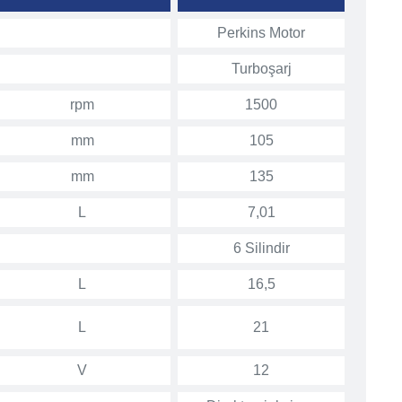
Perkins Motor
Turboşarj
rpm
1500
mm
105
mm
135
L
7,01
6 Silindir
L
16,5
L
21
V
12