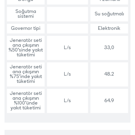
Soğutma
Su soğutmalı
sistemi
Governor tipi
Elektronik
Jeneratör seti
ana çıkışının
L/s
33,0
%50’sinde yakıt
tüketimi
Jeneratör seti
ana çıkışının
L/s
48.2
%75’inde yakıt
tüketimi
Jeneratör seti
ana çıkışının
L/s
64.9
%100’ünde
yakıt tüketimi