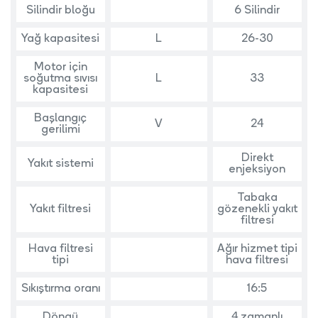
Silindir bloğu
6 Silindir
Yağ kapasitesi
L
26-30
Motor için
soğutma sıvısı
L
33
kapasitesi
Başlangıç
V
24
gerilimi
Direkt
Yakıt sistemi
enjeksiyon
Tabaka
Yakıt filtresi
gözenekli yakıt
filtresi
Hava filtresi
Ağır hizmet tipi
tipi
hava filtresi
Sıkıştırma oranı
16:5
Döngü
4 zamanlı