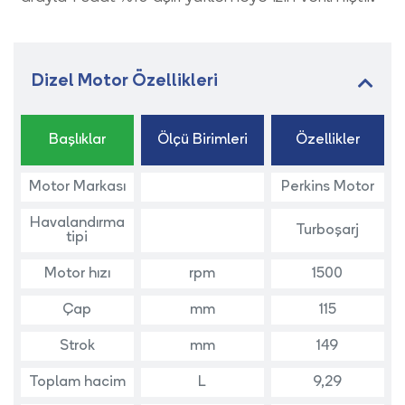
Dizel Motor Özellikleri
Başlıklar
Ölçü Birimleri
Özellikler
Motor Markası
Perkins Motor
Havalandırma
Turboşarj
tipi
Motor hızı
rpm
1500
Çap
mm
115
Strok
mm
149
Toplam hacim
L
9,29