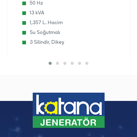
50 Hz
13 kVA
1,357 L. Hacim
Su Soğutmalı
3 Silindir, Dikey