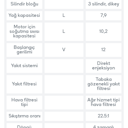
Silindir bloğu
3 silindir, dikey
Yağ kapasitesi
L
7,9
Motor için
soğutma sıvısı
L
10,2
kapasitesi
Başlangıç
V
12
gerilimi
Direkt
Yakıt sistemi
enjeksiyon
Tabaka
Yakıt filtresi
gözenekli yakıt
filtresi
Hava filtresi
Ağır hizmet tipi
tipi
hava filtresi
Sıkıştırma oranı
22.5:1
Döngü
4 zamanlı