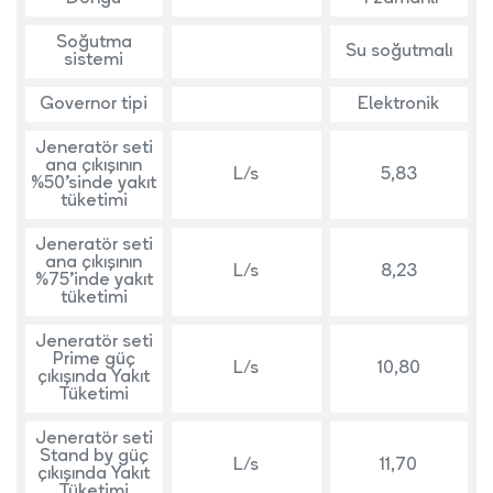
Soğutma
Su soğutmalı
sistemi
Governor tipi
Elektronik
Jeneratör seti
ana çıkışının
L/s
5,83
%50’sinde yakıt
tüketimi
Jeneratör seti
ana çıkışının
L/s
8,23
%75’inde yakıt
tüketimi
Jeneratör seti
Prime güç
L/s
10,80
çıkışında Yakıt
Tüketimi
Jeneratör seti
Stand by güç
L/s
11,70
çıkışında Yakıt
Tüketimi