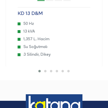
KD 13 D&M
50 Hz
13 kVA
1,357 L. Hacim
Su Soğutmalı
3 Silindir, Dikey