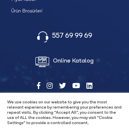
Ürün Broşürleri
557 69 99 69
Online Katalog
We use cookies on our website to give you the most
relevant experience by remembering your preferences and
Copyright © 2026 Katana Güç Ürünleri
repeat visits. By clicking “Accept All”, you consent to the
use of ALL the cookies. However, you may visit "Cookie
Settings" to provide a controlled consent.