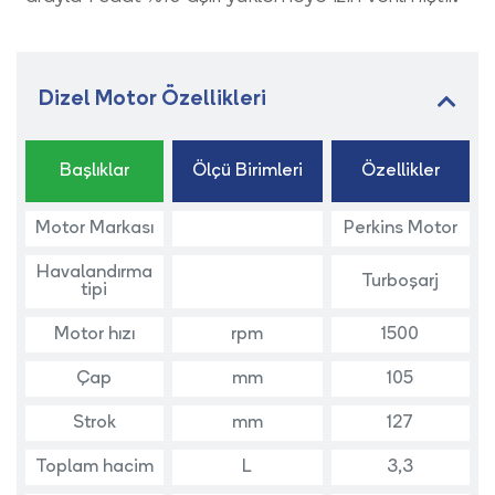
Dizel Motor Özellikleri
Başlıklar
Ölçü Birimleri
Özellikler
Motor Markası
Perkins Motor
Havalandırma
Turboşarj
tipi
Motor hızı
rpm
1500
Çap
mm
105
Strok
mm
127
Toplam hacim
L
3,3