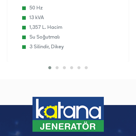
50 Hz
13 kVA
1,357 L. Hacim
Su Soğutmalı
3 Silindir, Dikey