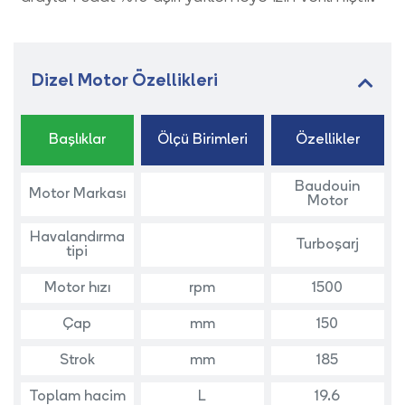
Dizel Motor Özellikleri
Başlıklar
Ölçü Birimleri
Özellikler
Baudouin
Motor Markası
Motor
Havalandırma
Turboşarj
tipi
Motor hızı
rpm
1500
Çap
mm
150
Strok
mm
185
Toplam hacim
L
19.6