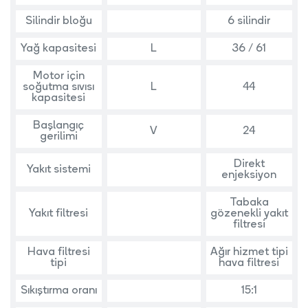
Silindir bloğu
6 silindir
Yağ kapasitesi
L
36 / 61
Motor için
soğutma sıvısı
L
44
kapasitesi
Başlangıç
V
24
gerilimi
Direkt
Yakıt sistemi
enjeksiyon
Tabaka
Yakıt filtresi
gözenekli yakıt
filtresi
Hava filtresi
Ağır hizmet tipi
tipi
hava filtresi
Sıkıştırma oranı
15:1