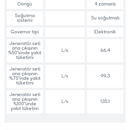
Döngü
4 zamanlı
Soğutma
Su soğutmalı
sistemi
Governor tipi
Elektronik
Jeneratör seti
ana çıkışının
L/s
66.4
%50’sinde yakıt
tüketimi
Jeneratör seti
ana çıkışının
L/s
99.3
%75’inde yakıt
tüketimi
Jeneratör seti
ana çıkışının
L/s
135.1
%100’ünde
yakıt tüketim