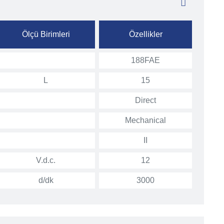
Ölçü Birimleri
Özellikler
188FAE
L
15
Direct
Mechanical
II
V.d.c.
12
d/dk
3000