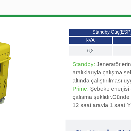
Standby Güç(ESP
kVA
6,8
Standby:
Jeneratörlerin
aralıklarıyla çalışma şek
altında çalıştırılması uy
Prime:
Şebeke enerjisi 
çalışma şeklidir.Günde 
12 saat arayla 1 saat %1