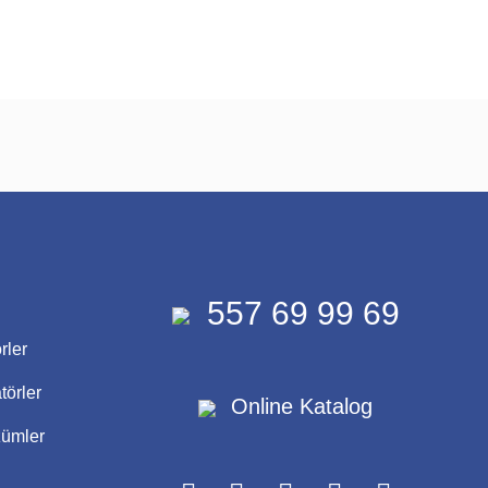
557 69 99 69
rler
törler
Online Katalog
zümler