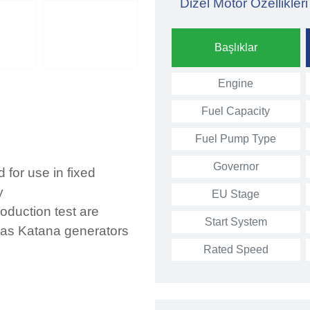
Dizel Motor Özellikleri
Başlıklar
Engine
Fuel Capacity
Fuel Pump Type
Governor
for use in fixed
y
EU Stage
roduction test are
Start System
 as Katana generators
Rated Speed