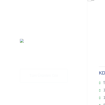
Diğer
Ürünler
KD 46 D&M
KD
Tüm Ürünleri Gör
50 Hz
5
46 kVA
1
3,875 L. Hacim
1