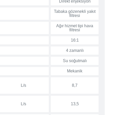
Direkt enjeksiyon
Tabaka gözenekli yakıt
filtresi
Ağır hizmet tipi hava
filtresi
16:1
4 zamanlı
Su soğutmalı
Mekanik
L/s
8,7
L/s
13,5