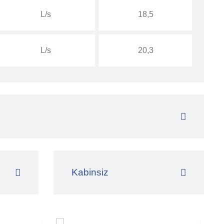
L/s
18,5
L/s
20,3
Kabinsiz