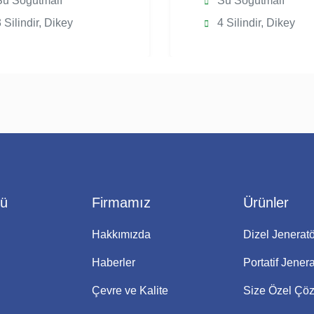
u Soğutmalı
Su Soğutmalı
 Silindir, Dikey
4 Silindir, Dikey
nü
Firmamız
Ürünler
Hakkımızda
Dizel Jeneratö
Haberler
Portatif Jenera
Çevre ve Kalite
Size Özel Çö