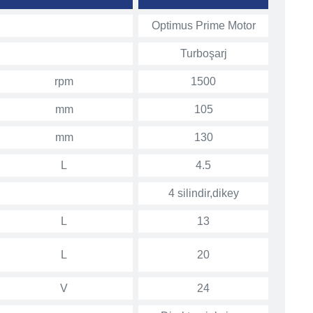
Optimus Prime Motor
Turboşarj
rpm
1500
mm
105
mm
130
L
4.5
4 silindir,dikey
L
13
L
20
V
24