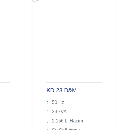
KD 23 D&M
50 Hz
23 kVA
2,156 L. Hacim