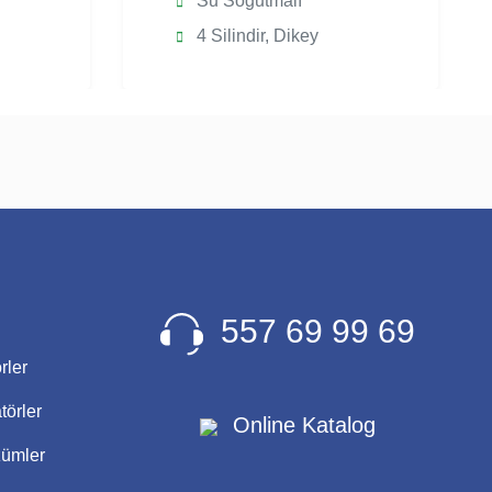
Su Soğutmalı
4 Silindir, Dikey
557 69 99 69
rler
törler
Online Katalog
zümler