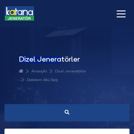
Dizel Jeneratörler
Anasayfa
Dizel Jeneratörler
Datakom Akü Şarjı