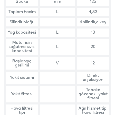
Stroke
mm
125
Toplam hacim
L
4,33
Silindir bloğu
4 silindir,dikey
Yağ kapasitesi
L
13
Motor için
soğutma sıvısı
L
20
kapasitesi
Başlangıç
V
12
gerilimi
Direkt
Yakıt sistemi
enjeksiyon
Tabaka
Yakıt filtresi
gözenekli yakıt
filtresi
Hava filtresi
Ağır hizmet tipi
tipi
hava filtresi