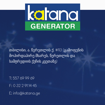
თბილისი, ა. წერეთლის ქ. #113 (გამოფენის
მოპირდაპირე მხარეს, წერეთლის და
სამტრედიის ქუჩის კვეთაზე)
T:
557 69 99 69
F:
0 32 2 91 14 45
E:
info@katana.ge