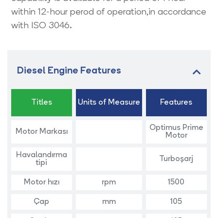
within 12-hour perod of operation,in accordance
with ISO 3046.
Diesel Engine Features
Titles
Units of Measure
Features
Optimus Prime
Motor Markası
Motor
Havalandırma
Turboşarj
tipi
Motor hızı
rpm
1500
Çap
mm
105