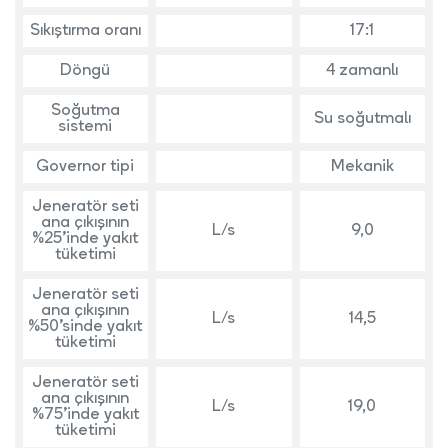
Sıkıştırma oranı
17:1
Döngü
4 zamanlı
Soğutma
Su soğutmalı
sistemi
Governor tipi
Mekanik
Jeneratör seti
ana çıkışının
L/s
9,0
%25’inde yakıt
tüketimi
Jeneratör seti
ana çıkışının
L/s
14,5
%50’sinde yakıt
tüketimi
Jeneratör seti
ana çıkışının
L/s
19,0
%75’inde yakıt
tüketimi