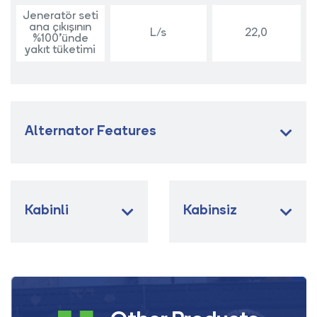
Jeneratör seti
ana çıkışının
L/s
22,0
%100’ünde
yakıt tüketimi
Alternator Features
Kabinli
Kabinsiz