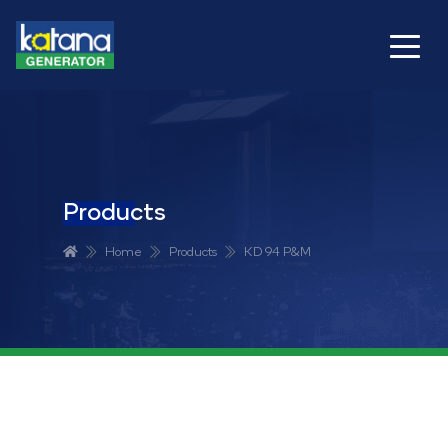
Products
Home
Products
KD 94 P&M