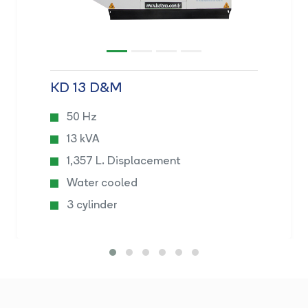
KD 13 D&M
50 Hz
13 kVA
1,357 L. Displacement
Water cooled
3 cylinder