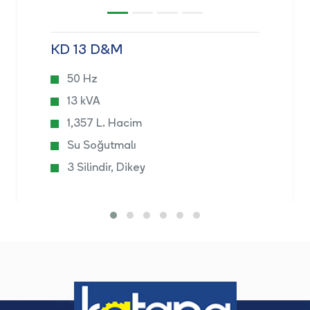
KD 13 D&M
50 Hz
13 kVA
1,357 L. Hacim
Su Soğutmalı
3 Silindir, Dikey