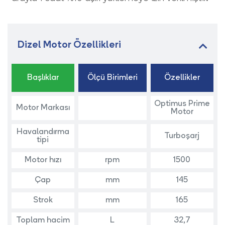
Dizel Motor Özellikleri
Başlıklar
Ölçü Birimleri
Özellikler
Optimus Prime
Motor Markası
Motor
Havalandırma
Turboşarj
tipi
Motor hızı
rpm
1500
Çap
mm
145
Strok
mm
165
Toplam hacim
L
32,7