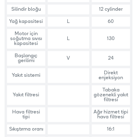
Silindir bloğu
12 cylinder
Yağ kapasitesi
L
60
Motor için
soğutma sıvısı
L
130
kapasitesi
Başlangıç
V
24
gerilimi
Direkt
Yakıt sistemi
enjeksiyon
Tabaka
Yakıt filtresi
gözenekli yakıt
filtresi
Hava filtresi
Ağır hizmet tipi
tipi
hava filtresi
Sıkıştırma oranı
16:1