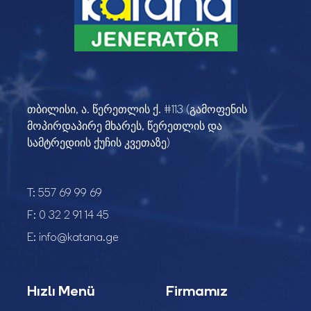
თბილისი, ა. წერეთლის ქ. #113 (გამოფენის
მოპირდაპირე მხარეს, წერეთლის და
სამტრედიის ქუჩის კვეთაზე)
T:
557 69 99 69
F:
0 32 2 91 14 45
E:
info@katana.ge
Hızlı Menü
Firmamız