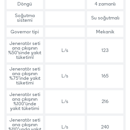
Döngü
4 zamanlı
Soğutma
Su soğutmalı
sistemi
Governor tipi
Mekanik
Jeneratör seti
ana çıkışının
L/s
123
%50’sinde yakıt
tüketimİ
Jeneratör seti
ana çıkışının
L/s
165
%75’inde yakıt
tüketimi
Jeneratör seti
ana çıkışının
L/s
216
%100’ünde
yakıt tüketimi
Jeneratör seti
ana çıkışının
L/s
240
%110’unda yakıt